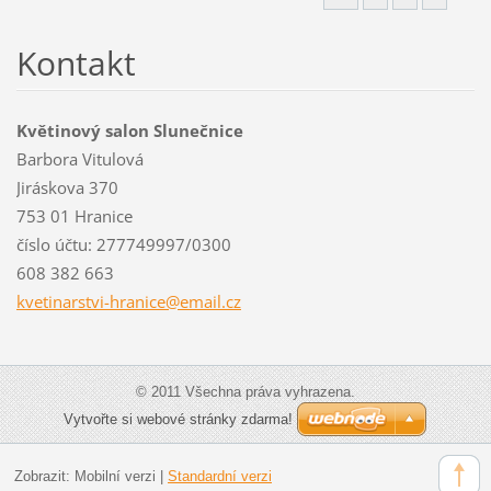
Kontakt
Květinový salon Slunečnice
Barbora Vitulová
Jiráskova 370
753 01 Hranice
číslo účtu: 277749997/0300
608 382 663
kvetinar
stvi-hra
nice@ema
il.cz
© 2011 Všechna práva vyhrazena.
Vytvořte si webové stránky zdarma!
Zobrazit:
Mobilní verzi
|
Standardní verzi