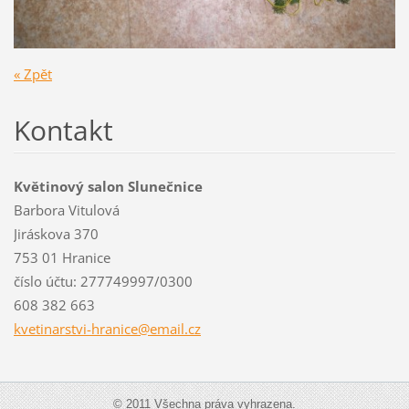
« Zpět
Kontakt
Květinový salon Slunečnice
Barbora Vitulová
Jiráskova 370
753 01 Hranice
číslo účtu: 277749997/0300
608 382 663
kvetinar
stvi-hra
nice@ema
il.cz
© 2011 Všechna práva vyhrazena.