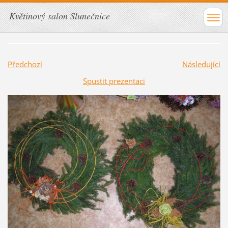
Květinový salon Slunečnice
Předchozí
Následující
Spustit prezentaci