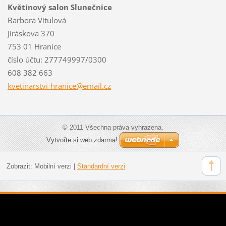
Květinový salon Slunečnice
Barbora Vitulová
Jiráskova 370
753 01 Hranice
číslo účtu: 277749997/0300
608 382 663
kvetinar
stvi-hra
nice@ema
il.cz
© 2011 Všechna práva vyhrazena.
Vytvořte si web zdarma!
Zobrazit:
Mobilní verzi
|
Standardní verzi