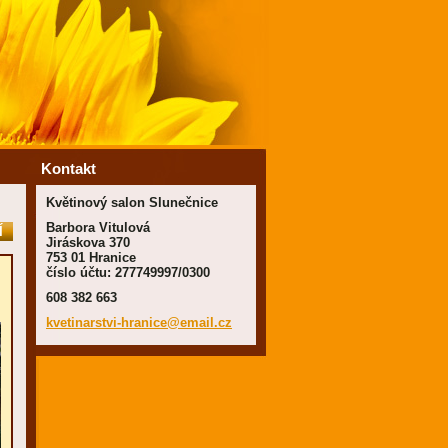
Kontakt
Květinový salon Slunečnice
Barbora Vitulová
Í
Jiráskova 370
753 01 Hranice
číslo účtu: 277749997/0300
608 382 663
kvetinar
stvi-hra
nice@ema
il.cz