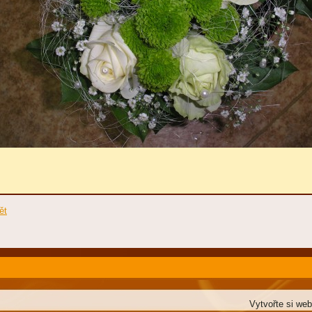
ět
Vytvořte si we