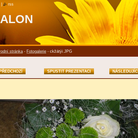
|
rss
SALON
odní stránka
-
Fotogalerie
-
ckžátýi.JPG
PŘEDCHOZÍ
SPUSTIT PREZENTACI
NÁSLEDUJÍC