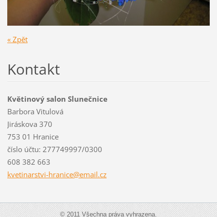
« Zpět
Kontakt
Květinový salon Slunečnice
Barbora Vitulová
Jiráskova 370
753 01 Hranice
číslo účtu: 277749997/0300
608 382 663
kvetinar
stvi-hra
nice@ema
il.cz
© 2011 Všechna práva vyhrazena.