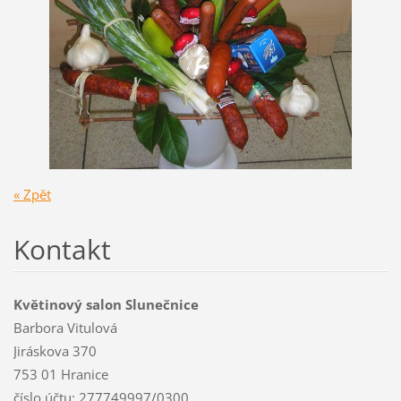
« Zpět
Kontakt
Květinový salon Slunečnice
Barbora Vitulová
Jiráskova 370
753 01 Hranice
číslo účtu: 277749997/0300