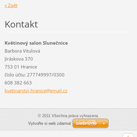
« Zpět
Kontakt
Květinový salon Slunečnice
Barbora Vitulová
Jiráskova 370
753 01 Hranice
číslo účtu: 277749997/0300
608 382 663
kvetinar
stvi-hra
nice@ema
il.cz
© 2011 Všechna práva vyhrazena.
Vytvořte si web zdarma!