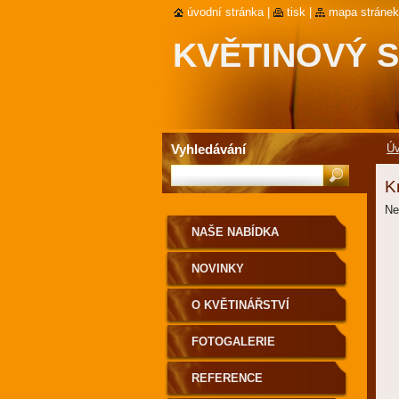
úvodní stránka
|
tisk
|
mapa stránek
KVĚTINOVÝ 
SLUNEČNICE
Vyhledávání
Úv
K
Ne
NAŠE NABÍDKA
NOVINKY
O KVĚTINÁŘSTVÍ
FOTOGALERIE
REFERENCE