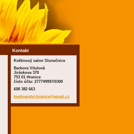
Kontakt
Květinový salon Slunečnice
Barbora Vitulová
Jiráskova 370
753 01 Hranice
číslo účtu: 277749997/0300
608 382 663
kvetinar
stvi-hra
nice@ema
il.cz