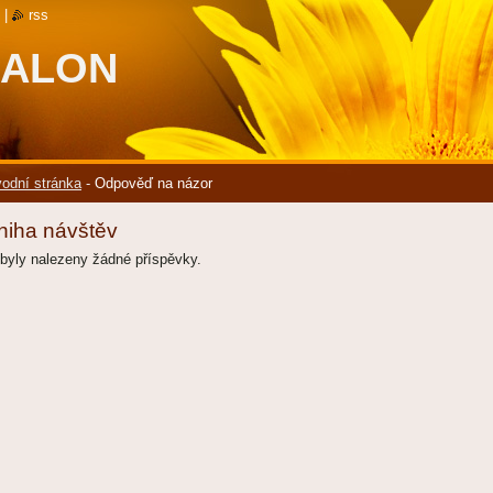
|
rss
SALON
odní stránka
-
Odpověď na názor
niha návštěv
byly nalezeny žádné příspěvky.