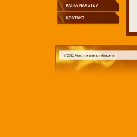
KNIHA NÁVŠTĚV
KONTAKT
© 2011 Všechna práva vyhrazena.